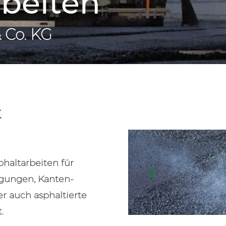
rbeiten
 Co. KG
t
altarbeiten für
egungen, Kanten-
er auch asphaltierte
.