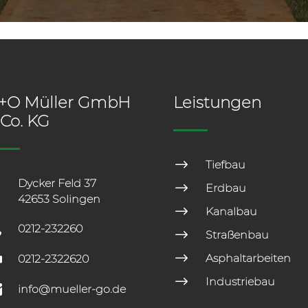
+O Müller GmbH
Leistungen
 Co. KG
$
Tiefbau

Dycker Feld 37
$
Erdbau
42653 Solingen
$
Kanalbau

0212-232260
$
Straßenbau
$

Asphaltarbeiten
0212-2322620
$
Industriebau

info@mueller-go.de