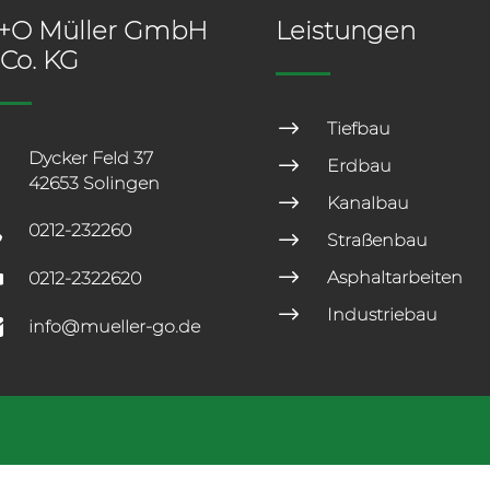
+O Müller GmbH
Leistungen
 Co. KG
$
Tiefbau

Dycker Feld 37
$
Erdbau
42653 Solingen
$
Kanalbau

0212-232260
$
Straßenbau
$

Asphaltarbeiten
0212-2322620
$
Industriebau

info@mueller-go.de