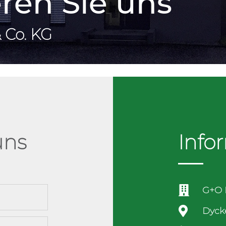
ren Sie uns
 Co. KG
uns
Info

G+O 

Dycke