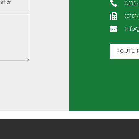

0212

0212

info
ROUTE 