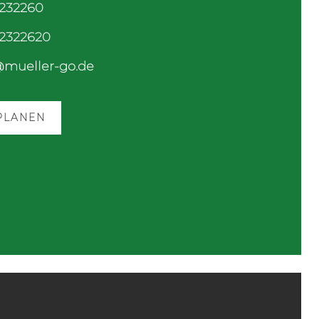
-232260
-2322620
@mueller-go.de
PLANEN